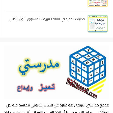
حكايات المفيد في اللغة العربية - المستوى الأول ابتدائي
موقع مدرستي التربوي هو عبارة عن فضاء إلكتروني نتقاسم فيه كل
الوثائق والموارد التي يحتاجها أساتذة التعليم الابتدائي أثناء عملهم طيلة