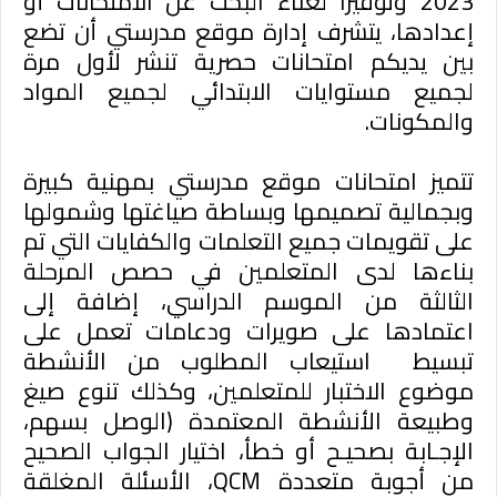
2023 وتوفيرا لعناء البحث عن الامتحانات أو
إعدادها، يتشرف إدارة موقع مدرستي أن تضع
بين يديكم امتحانات حصرية تنشر لأول مرة
لجميع مستوايات الابتدائي لجميع المواد
والمكونات.
تتميز امتحانات موقع مدرستي بمهنية كبيرة
وبجمالية تصميمها وبساطة صياغتها وشمولها
على تقويمات جميع
التعلمات والكفايات
التي تم
بناءها لدى المتعلمين في حصص
المرحلة
الثالثة من الموسم الدراسي،
إضافة إلى
اعتمادها على صويرات ودعامات تعمل على
تبسيط
استيعاب المطلوب من الأنشطة
موضوع الاختبار للمتعلمين، وكذلك تنوع صيغ
وطبيعة الأنشطة المعتمدة (الوصل بسهم،
الإجـابة بصحيـح أو خطأ، اختيار الجواب الصحيح
من أجوبة متعددة
QCM
، الأسئلة المغلقة