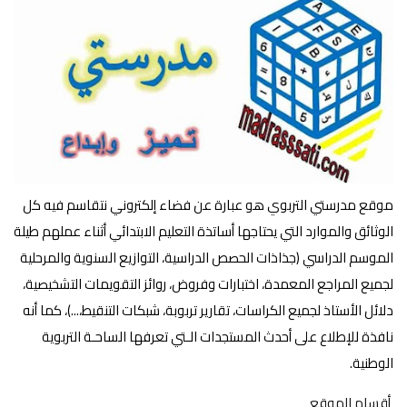
موقع مدرستي التربوي هو عبارة عن فضاء إلكتروني نتقاسم فيه كل
الوثائق والموارد التي يحتاجها أساتذة التعليم الابتدائي أثناء عملهم طيلة
الموسم الدراسي (جذاذات الحصص الدراسية، التوازيع السنوية والمرحلية
لجميع المراجع المعمدة، اختبارات وفروض، روائز التقويمات التشخيصية،
دلائل الأستاذ لجميع الكراسات، تقارير تربوبة، شبكات التنقيط،...)، كما أنه
نافذة للإطلاع على أحدث المستجدات الـتي تعرفها الساحـة التربوية
الوطنية.
أقسام الموقع