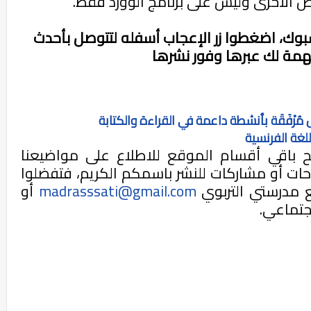
 الأخرى وليس على برنامج الوورد فقط.
بوك، اضغطوا زر الإعجاب أسفله لتتوصل بأحدث
همة لك عبرها وفور نشرها
مُرْفَقَة بأنشطة داعمة في القراءة والكتابة
لغة الفرنسية
صفح باقي أقسام الموقع للاطلاع على مواضيعنا
احات أو مشاركات للنشر باسمكم الكريم، فتفضلوا
قع مدرستي التربوي
madrasssati@gmail.com
أو
جتماعي.