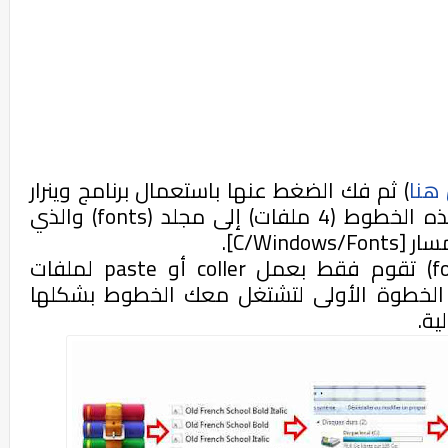
هنا
) ثم فك الضغط عنها باستعمال برنامج وينرار
 ملفات) إلى مجلد
(fonts)
والذي
مسار
[C/Windows/Fonts
].
f
) تقوم فقط بعمل
coller
أو
paste
لملفات
الخطوة الأولى لتشتغل معك الخطوط بشكلها
ية.