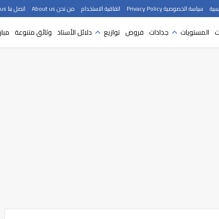
سية
سياسة الخصوصية Privacy Policy
اتفاقية الاستخدام
من نحن About us
اتصل بنا Contact us
ت
المستويات
جذاذات
فروض
توازيع
دلائل الأستاذ
وثائق متنوعة
مبار