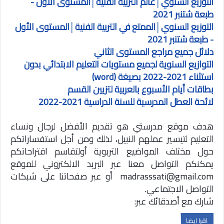
التوزيع السنوي│عالم التربية الفنية│المستوى الأول -
طبعة شتنبر 2021
التوزيع السنوي│الممتع في التربية الفنية│المستوى الأول
- طبعة شتنبر 2021
دلائل جميع مراجع المستوى ا
لثاني
التوازيع السنوية لجميع مستويات التعليم الابتدائي بدون
استثناء 2021-2022 بصيغة (word)
بطاقات أيام الأسبوع بالعربية لتزيين القسم
لائحة العطل المدرسية للسنة الدراسية 2021-2022
هدف موقع مدرستي هو تقديم الأفضل لرجال ونساء
التعليم لتيسير عملهم النبيل، لذلك ومن أجل استفساراتكم
حول مختلف المواضيع التربوية أولتقاسم اقتراحاتكم
يمكنكم التواصل معنا عبر البريد الالكتروني للموقع
madrasssati@gmail.com
أو عبر صفحاتنا على شبكات
التواصل الاجتماعي.
شارك مع أصدقائك عبر:
اقرا ايضا