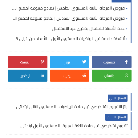
فروض المرحلة الثانية للمستوى الخامس | نماذج متنوعة لجميع المواد
فروض المرحلة الثانية للمستوى السادس | نماذج متنوعة لجميع المواد
عدة الأستاذ للاحتفال بذكرى عيد الاستقلال
أنشطة داعمة في الرياضيات للمستوى الأول - الأعداد من 1 إلى 9
فيسبوك
تويتر
بنترست
واتساب
ريدايت
لينكدين
المقال التالي
رائز التقويم التشخيصي في مادة الرياضيات│المستوى الثاني ابتدائي
المقال السابق
تقويم تشخيصي في مادة اللغة العربية│المستوى الأول ابتدائي