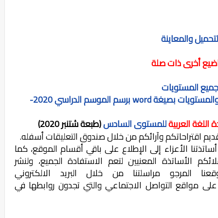
لتحميل والمعاينة
ضيع أخرى ذات صلة
 لجميع المستويات
تحميل توازيع سنوية لجميع المواد والمواجع والمستويات بصيغة word برسم الموسم الدراسي 2020-
ة اللغة العربية
للمستوى السادس
(طبعة شتنبر 2020)
 تقديم اقتراحاتكم وآرائكم من خلال صندوق التعليقات أسفله.
اتذتنا الأعزاء إلى الإطلاع على باقي أقسام الموقع، كما
كم الأساتذة المعنيين لتعم الاستفادة الجميع، ولنشر
عنا المرجو مراسلتنا من خلال البريد الالكتروني
على مواقع التواصل الاجتماعي والتي تجدون روابطها في