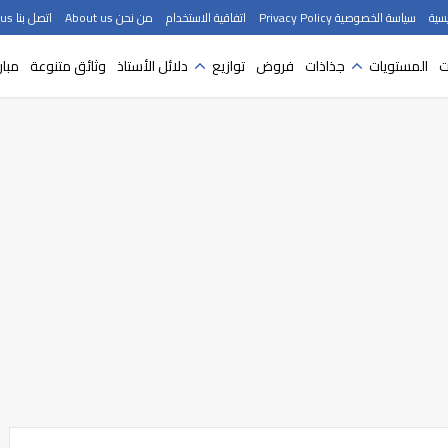
سية
سياسة الخصوصية Privacy Policy
اتفاقية الاستخدام
من نحن About us
اتصل بنا Contact us
ت
المستويات
جذاذات
فروض
توازيع
دلائل الأستاذ
وثائق متنوعة
مبار