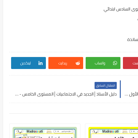
توى السادس ابتدائي
أساتذة
رست
واتساب
ريدايت
لينكدين
المقال السابق
التوزيع السنوي│الممتع في التربية الفنية│المستوى الأول - طبعة شتنبر 2021
دليل الأستاذ│الجديد في الاجتماعيات│المستوى الخامس - طبعة شتنبر 2020