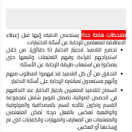
ملاحظات هامة جدا!
يستحسن الانتباه إليها قبل إعطاء
الانطلاقة للمتعلمين للإجابة عن أسئلة الاختبارات:
تحضير التلاميذ لاجتياز الاختبار (5 دقائق)، من خلال
استدراجهم لقراءة وفهم التعليمات وتتبعها حتى
يتمكنوا من استيعاب طريقة الإجابة عن الأسئلة؛
التحقق من أن كل التلاميذ قد فهموا المطلوب منهم
وأنهم مستعدون لمباشرة الإجابة على أسئلة الاختبار؛
السماح للتلاميذ المتغيبين باجتياز الاختبار عند التحاقهم
في الحصص الموالية، لضمان تقويم شامل لمجموعة
القسم وتكون نتائجه تتسم بالمصداقية والموثوقية
والواقعية تعكس بالفعل درجة تمكن المتعلمين
والمتعلمات من المعارف والمهارات والكفايات التي تم
إرساءها أو العكس.