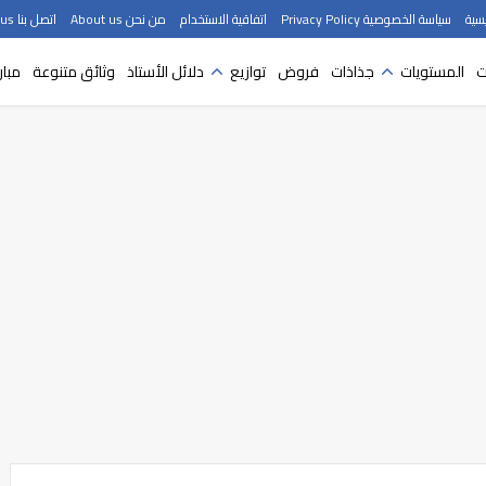
سية
سياسة الخصوصية Privacy Policy
اتفاقية الاستخدام
من نحن About us
اتصل بنا Contact us
ت
المستويات
جذاذات
فروض
توازيع
دلائل الأستاذ
وثائق متنوعة
مبار